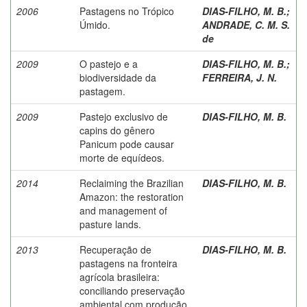
2006
Pastagens no Trópico
DIAS-FILHO, M. B.
;
Úmido.
ANDRADE, C. M. S.
de
2009
O pastejo e a
DIAS-FILHO, M. B.
;
biodiversidade da
FERREIRA, J. N.
pastagem.
2009
Pastejo exclusivo de
DIAS-FILHO, M. B.
capins do gênero
Panicum pode causar
morte de equídeos.
2014
Reclaiming the Brazilian
DIAS-FILHO, M. B.
Amazon: the restoration
and management of
pasture lands.
2013
Recuperação de
DIAS-FILHO, M. B.
pastagens na fronteira
agrícola brasileira:
conciliando preservação
ambiental com produção