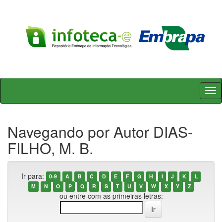
Skip
navigation
Navegando por Autor DIAS-
FILHO, M. B.
Ir para:
0-9
A
B
C
D
E
F
G
H
I
J
K
L
M
N
O
P
Q
R
S
T
U
V
W
X
Y
Z
ou entre com as primeiras letras: