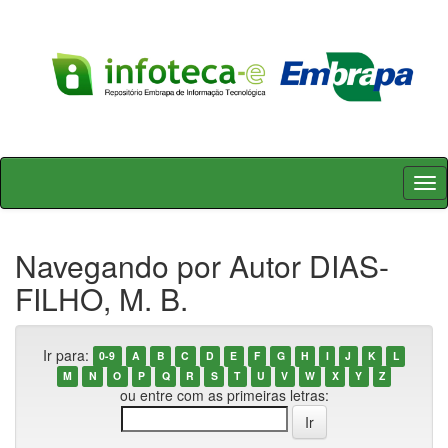
Skip
navigation
Navegando por Autor DIAS-
FILHO, M. B.
Ir para:
0-9
A
B
C
D
E
F
G
H
I
J
K
L
M
N
O
P
Q
R
S
T
U
V
W
X
Y
Z
ou entre com as primeiras letras: