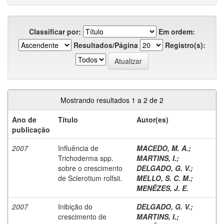
Classificar por:
Em ordem:
Resultados/Página
Registro(s):
Mostrando resultados 1 a 2 de 2
Ano de
Título
Autor(es)
publicação
2007
Influência de
MACEDO, M. A.
;
Trichoderma spp.
MARTINS, I.
;
sobre o crescimento
DELGADO, G. V.
;
de Sclerotium rolfsii.
MELLO, S. C. M.
;
MENÊZES, J. E.
2007
Inibição do
DELGADO, G. V.
;
crescimento de
MARTINS, I.
;