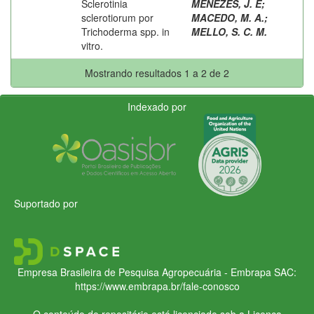
Sclerotinia
MENÊZES, J. E
;
sclerotiorum por
MACEDO, M. A.
;
Trichoderma spp. in
MELLO, S. C. M.
vitro.
Mostrando resultados 1 a 2 de 2
Indexado por
Suportado por
Empresa Brasileira de Pesquisa Agropecuária - Embrapa
SAC:
https://www.embrapa.br/fale-conosco
O conteúdo do repositório está licenciado sob a Licença