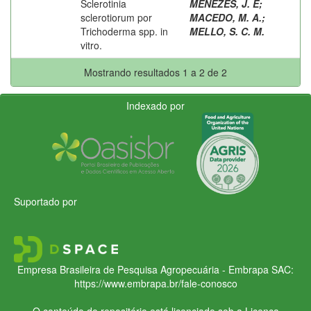
Sclerotinia
MENÊZES, J. E
;
sclerotiorum por
MACEDO, M. A.
;
Trichoderma spp. in
MELLO, S. C. M.
vitro.
Mostrando resultados 1 a 2 de 2
Indexado por
Suportado por
Empresa Brasileira de Pesquisa Agropecuária - Embrapa
SAC:
https://www.embrapa.br/fale-conosco
O conteúdo do repositório está licenciado sob a Licença