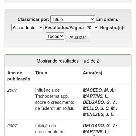
Classificar por:
Em ordem:
Resultados/Página
Registro(s):
Mostrando resultados 1 a 2 de 2
Ano de
Título
Autor(es)
publicação
2007
Influência de
MACEDO, M. A.
;
Trichoderma spp.
MARTINS, I.
;
sobre o crescimento
DELGADO, G. V.
;
de Sclerotium rolfsii.
MELLO, S. C. M.
;
MENÊZES, J. E.
2007
Inibição do
DELGADO, G. V.
;
crescimento de
MARTINS, I.
;