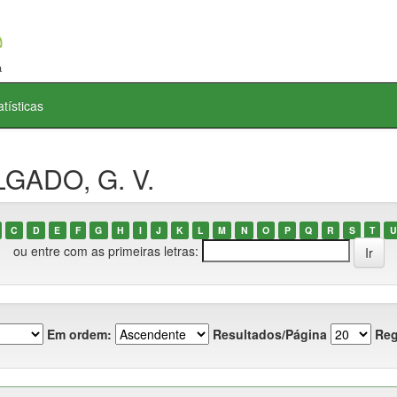
atísticas
LGADO, G. V.
C
D
E
F
G
H
I
J
K
L
M
N
O
P
Q
R
S
T
U
ou entre com as primeiras letras:
Em ordem:
Resultados/Página
Reg