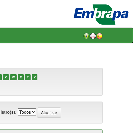
V
W
X
Y
Z
istro(s):