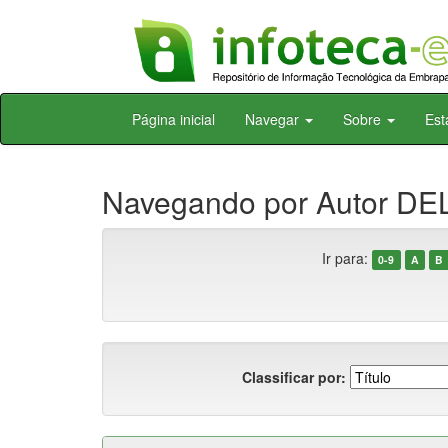
Skip
Página inicial
Navegar
Sobre
Est
navigation
Navegando por Autor DE
Ir para:
0-9
A
B
Classificar por: