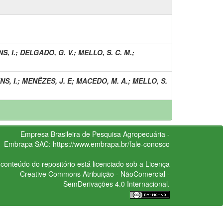
S, I.
;
DELGADO, G. V.
;
MELLO, S. C. M.
;
S, I.
;
MENÊZES, J. E
;
MACEDO, M. A.
;
MELLO, S.
Empresa Brasileira de Pesquisa Agropecuária -
Embrapa
SAC:
https://www.embrapa.br/fale-conosco
conteúdo do repositório está licenciado sob a Licença
Creative Commons
Atribuição - NãoComercial -
SemDerivações 4.0 Internacional.