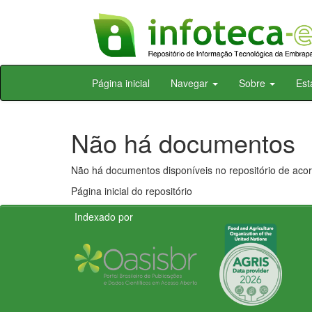
Skip
Página inicial
Navegar
Sobre
Est
navigation
Não há documentos
Não há documentos disponíveis no repositório de acor
Página inicial do repositório
Indexado por