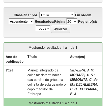
Classificar por:
Em ordem:
Resultados/Página
Registro(s):
Mostrando resultados 1 a 1 de 1
Ano de
Título
Autor(es)
publicação
2024
Manejo integrado da
SILVEIRA, J. M.
;
colheita: determinação
MORAES, A. S.
;
das perdas de grãos na
MESQUITA, C. de
colheita de soja usando o
M.
;
DELALIBERA,
copo medidor da
H. C.
;
POSSAMAI,
Embrapa.
E. J.
Mostrando resultados 1 a 1 de 1