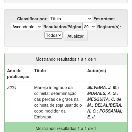
Classificar por:
Em ordem:
Resultados/Página
Registro(s):
Mostrando resultados 1 a 1 de 1
Ano de
Título
Autor(es)
publicação
2024
Manejo integrado da
SILVEIRA, J. M.
;
colheita: determinação
MORAES, A. S.
;
das perdas de grãos na
MESQUITA, C. de
colheita de soja usando o
M.
;
DELALIBERA,
copo medidor da
H. C.
;
POSSAMAI,
Embrapa.
E. J.
Mostrando resultados 1 a 1 de 1