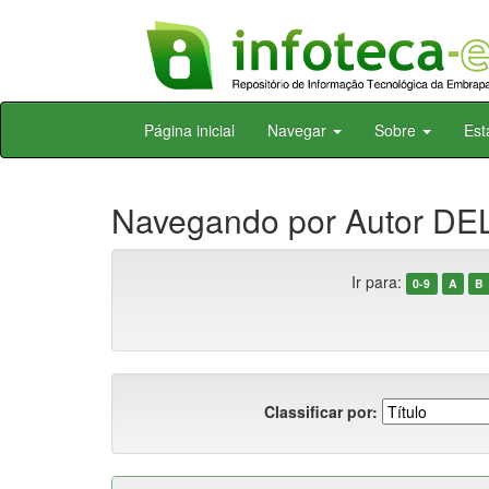
Skip
Página inicial
Navegar
Sobre
Est
navigation
Navegando por Autor DE
Ir para:
0-9
A
B
Classificar por: