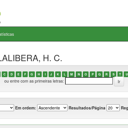
atísticas
LALIBERA, H. C.
C
D
E
F
G
H
I
J
K
L
M
N
O
P
Q
R
S
T
U
ou entre com as primeiras letras:
Em ordem:
Resultados/Página
Reg