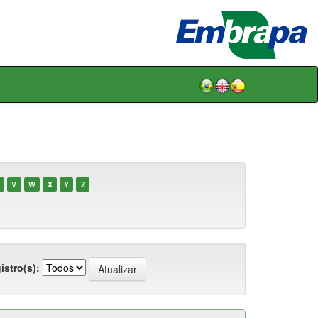
V
W
X
Y
Z
istro(s):