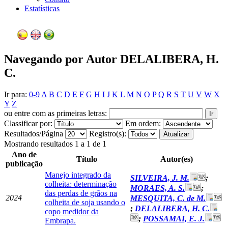
Estatísticas
Navegando por Autor DELALIBERA, H.
C.
Ir para:
0-9
A
B
C
D
E
F
G
H
I
J
K
L
M
N
O
P
Q
R
S
T
U
V
W
X
Y
Z
ou entre com as primeiras letras:
Classificar por:
Em ordem:
Resultados/Página
Registro(s):
Mostrando resultados 1 a 1 de 1
Ano de
Título
Autor(es)
publicação
Manejo integrado da
SILVEIRA, J. M.
;
colheita: determinação
MORAES, A. S.
;
das perdas de grãos na
2024
MESQUITA, C. de M.
colheita de soja usando o
;
DELALIBERA, H. C.
copo medidor da
;
POSSAMAI, E. J.
Embrapa.