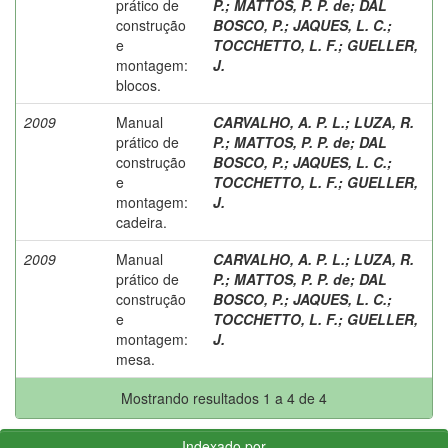
prático de
P.
;
MATTOS, P. P. de
;
DAL
construção
BOSCO, P.
;
JAQUES, L. C.
;
e
TOCCHETTO, L. F.
;
GUELLER,
montagem:
J.
blocos.
2009
Manual
CARVALHO, A. P. L.
;
LUZA, R.
prático de
P.
;
MATTOS, P. P. de
;
DAL
construção
BOSCO, P.
;
JAQUES, L. C.
;
e
TOCCHETTO, L. F.
;
GUELLER,
montagem:
J.
cadeira.
2009
Manual
CARVALHO, A. P. L.
;
LUZA, R.
prático de
P.
;
MATTOS, P. P. de
;
DAL
construção
BOSCO, P.
;
JAQUES, L. C.
;
e
TOCCHETTO, L. F.
;
GUELLER,
montagem:
J.
mesa.
Mostrando resultados 1 a 4 de 4
Indexado por