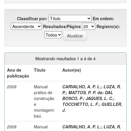
Classificar por:
Em ordem:
Resultados/Página
Registro(s):
Mostrando resultados 1 a 4 de 4
Ano de
Título
Autor(es)
publicação
2009
Manual
CARVALHO, A. P. L.
;
LUZA, R.
prático de
P.
;
MATTOS, P. P. de
;
DAL
construção
BOSCO, P.
;
JAQUES, L. C.
;
e
TOCCHETTO, L. F.
;
GUELLER,
montagem:
J.
baú.
2009
Manual
CARVALHO, A. P. L.
;
LUZA, R.