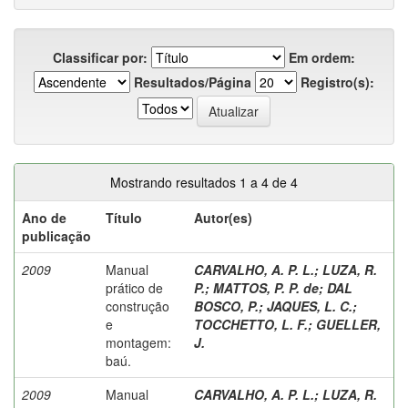
Classificar por:
Em ordem:
Resultados/Página
Registro(s):
Mostrando resultados 1 a 4 de 4
Ano de
Título
Autor(es)
publicação
2009
Manual
CARVALHO, A. P. L.
;
LUZA, R.
prático de
P.
;
MATTOS, P. P. de
;
DAL
construção
BOSCO, P.
;
JAQUES, L. C.
;
e
TOCCHETTO, L. F.
;
GUELLER,
montagem:
J.
baú.
2009
Manual
CARVALHO, A. P. L.
;
LUZA, R.