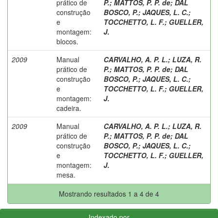
prático de
P.
;
MATTOS, P. P. de
;
DAL
construção
BOSCO, P.
;
JAQUES, L. C.
;
e
TOCCHETTO, L. F.
;
GUELLER,
montagem:
J.
blocos.
2009
Manual
CARVALHO, A. P. L.
;
LUZA, R.
prático de
P.
;
MATTOS, P. P. de
;
DAL
construção
BOSCO, P.
;
JAQUES, L. C.
;
e
TOCCHETTO, L. F.
;
GUELLER,
montagem:
J.
cadeira.
2009
Manual
CARVALHO, A. P. L.
;
LUZA, R.
prático de
P.
;
MATTOS, P. P. de
;
DAL
construção
BOSCO, P.
;
JAQUES, L. C.
;
e
TOCCHETTO, L. F.
;
GUELLER,
montagem:
J.
mesa.
Mostrando resultados 1 a 4 de 4
Indexado por