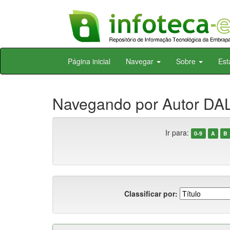
Skip
Página inicial
Navegar
Sobre
Est
navigation
Navegando por Autor DA
Ir para:
0-9
A
B
Classificar por: