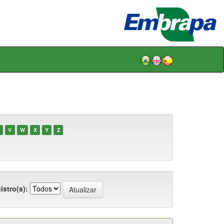
V
W
X
Y
Z
istro(s):