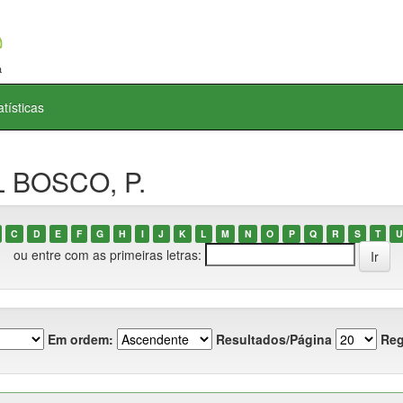
atísticas
L BOSCO, P.
C
D
E
F
G
H
I
J
K
L
M
N
O
P
Q
R
S
T
U
ou entre com as primeiras letras:
Em ordem:
Resultados/Página
Reg