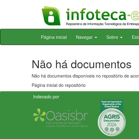
Skip
Página inicial
Navegar
Sobre
Est
navigation
Não há documentos
Não há documentos disponíveis no repositório de acor
Página inicial do repositório
Indexado por