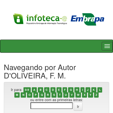
Skip
navigation
Navegando por Autor
D'OLIVEIRA, F. M.
Ir para:
0-9
A
B
C
D
E
F
G
H
I
J
K
L
M
N
O
P
Q
R
S
T
U
V
W
X
Y
Z
ou entre com as primeiras letras: