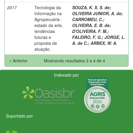
2017
Tecnologia da
SOUZA, K. X. S. de
;
Informação na
OLIVEIRA JUNIOR, A. de
;
Agropecuária -
CARROMEU, C.
;
estado da arte,
OLIVEIRA, E. B. de
;
tendências
D'OLIVEIRA, F. M.
;
futuras e
FALEIRO, F. G.
;
JORGE, L.
proposta de
A. de C.
;
ARBEX, W. A.
atuação.
< Anterior
Mostrando resultados 3 a 4 de 4
Indexado por
Suportado por