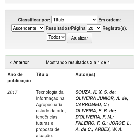
Classificar por:
Em ordem:
Resultados/Página
Registro(s):
< Anterior
Mostrando resultados 3 a 4 de 4
Ano de
Título
Autor(es)
publicação
2017
Tecnologia da
SOUZA, K. X. S. de
;
Informação na
OLIVEIRA JUNIOR, A. de
;
Agropecuária -
CARROMEU, C.
;
estado da arte,
OLIVEIRA, E. B. de
;
tendências
D'OLIVEIRA, F. M.
;
futuras e
FALEIRO, F. G.
;
JORGE, L.
proposta de
A. de C.
;
ARBEX, W. A.
atuação.