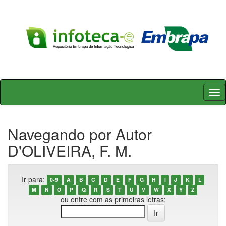
Skip
navigation
Navegando por Autor
D'OLIVEIRA, F. M.
Ir para:
0-9
A
B
C
D
E
F
G
H
I
J
K
L
M
N
O
P
Q
R
S
T
U
V
W
X
Y
Z
ou entre com as primeiras letras: