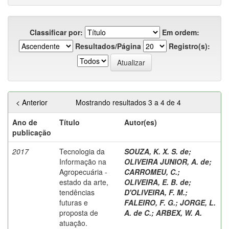
Classificar por:
Em ordem:
Resultados/Página
Registro(s):
< Anterior
Mostrando resultados 3 a 4 de 4
Ano de
Título
Autor(es)
publicação
2017
Tecnologia da
SOUZA, K. X. S. de
;
Informação na
OLIVEIRA JUNIOR, A. de
;
Agropecuária -
CARROMEU, C.
;
estado da arte,
OLIVEIRA, E. B. de
;
tendências
D'OLIVEIRA, F. M.
;
futuras e
FALEIRO, F. G.
;
JORGE, L.
proposta de
A. de C.
;
ARBEX, W. A.
atuação.