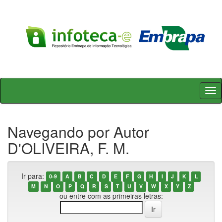
Skip
navigation
Navegando por Autor
D'OLIVEIRA, F. M.
Ir para:
0-9
A
B
C
D
E
F
G
H
I
J
K
L
M
N
O
P
Q
R
S
T
U
V
W
X
Y
Z
ou entre com as primeiras letras: