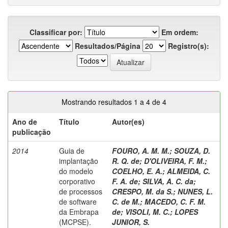
Classificar por:
Em ordem:
Resultados/Página
Registro(s):
Mostrando resultados 1 a 4 de 4
Ano de
Título
Autor(es)
publicação
2014
Guia de
FOURO, A. M. M.
;
SOUZA, D.
implantação
R. Q. de
;
D'OLIVEIRA, F. M.
;
do modelo
COELHO, E. A.
;
ALMEIDA, C.
corporativo
F. A. de
;
SILVA, A. C. da
;
de processos
CRESPO, M. da S.
;
NUNES, L.
de software
C. de M.
;
MACEDO, C. F. M.
da Embrapa
de
;
VISOLI, M. C.
;
LOPES
(MCPSE).
JUNIOR, S.