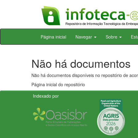
Skip
Página inicial
Navegar
Sobre
Est
navigation
Não há documentos
Não há documentos disponíveis no repositório de acor
Página inicial do repositório
Indexado por