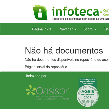
Skip
Página inicial
Navegar
Sobre
Est
navigation
Não há documentos
Não há documentos disponíveis no repositório de acor
Página inicial do repositório
Indexado por