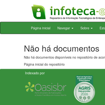
Skip
Página inicial
Navegar
Sobre
Est
navigation
Não há documentos
Não há documentos disponíveis no repositório de acor
Página inicial do repositório
Indexado por