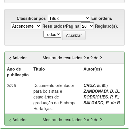
Classificar por:
Em ordem:
Resultados/Página
Registro(s):
< Anterior
Mostrando resultados 2 a 2 de 2
Ano de
Título
Autor(es)
publicação
2015
Documento orientador
CRUZ, E. M.
;
para bolsistas e
ZANDONADI, D. B.
;
estagiários de
RODRIGUES, P. F.
;
graduação da Embrapa
SALGADO, R. de R.
Hortaliças.
< Anterior
Mostrando resultados 2 a 2 de 2