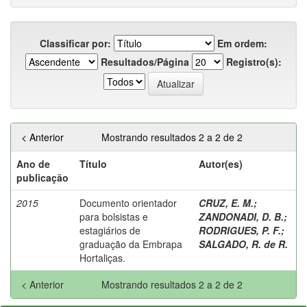
Classificar por:
Em ordem:
Resultados/Página
Registro(s):
< Anterior
Mostrando resultados 2 a 2 de 2
Ano de
Título
Autor(es)
publicação
2015
Documento orientador
CRUZ, E. M.
;
para bolsistas e
ZANDONADI, D. B.
;
estagiários de
RODRIGUES, P. F.
;
graduação da Embrapa
SALGADO, R. de R.
Hortaliças.
< Anterior
Mostrando resultados 2 a 2 de 2