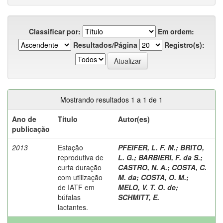
Classificar por:
Em ordem:
Resultados/Página
Registro(s):
Mostrando resultados 1 a 1 de 1
Ano de
Título
Autor(es)
publicação
2013
Estação
PFEIFER, L. F. M.
;
BRITO,
reprodutiva de
L. G.
;
BARBIERI, F. da S.
;
curta duração
CASTRO, N. A.
;
COSTA, C.
com utilização
M. da
;
COSTA, O. M.
;
de IATF em
MELO, V. T. O. de
;
búfalas
SCHMITT, E.
lactantes.