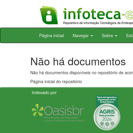
Skip
Página inicial
Navegar
Sobre
Est
navigation
Não há documentos
Não há documentos disponíveis no repositório de acor
Página inicial do repositório
Indexado por