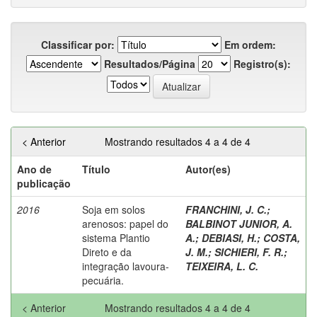
Classificar por:
Em ordem:
Resultados/Página
Registro(s):
< Anterior
Mostrando resultados 4 a 4 de 4
Ano de
Título
Autor(es)
publicação
2016
Soja em solos
FRANCHINI, J. C.
;
arenosos: papel do
BALBINOT JUNIOR, A.
sistema Plantio
A.
;
DEBIASI, H.
;
COSTA,
Direto e da
J. M.
;
SICHIERI, F. R.
;
integração lavoura-
TEIXEIRA, L. C.
pecuária.
< Anterior
Mostrando resultados 4 a 4 de 4