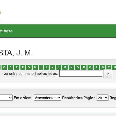
atísticas
TA, J. M.
C
D
E
F
G
H
I
J
K
L
M
N
O
P
Q
R
S
T
U
ou entre com as primeiras letras:
Em ordem:
Resultados/Página
Reg