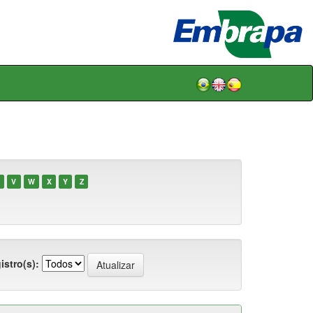
V
W
X
Y
Z
istro(s):