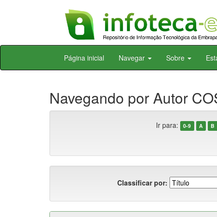
Skip
Página inicial
Navegar
Sobre
Est
navigation
Navegando por Autor COS
Ir para:
0-9
A
B
Classificar por: