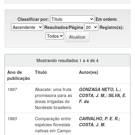
Classificar por:
Em ordem:
Resultados/Página
Registro(s):
Mostrando resultados 1 a 4 de 4
Ano de
Título
Autor(es)
publicação
1997
Abacate: uma fruta
GONZAGA NETO, L.
;
promissora para as
COSTA, J. M.
;
SILVA, E.
áreas irrigadas do
F. da
Nordeste brasileiro.
1983
Comparação entre
CARVALHO, P. E. R.
;
espécies florestais
COSTA, J. M.
nativas em Campo