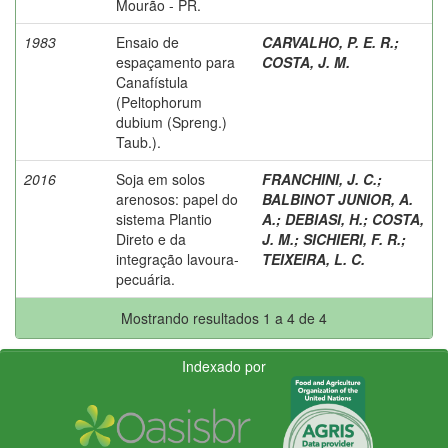
Mourão - PR.
1983
Ensaio de
CARVALHO, P. E. R.
;
espaçamento para
COSTA, J. M.
Canafístula
(Peltophorum
dubium (Spreng.)
Taub.).
2016
Soja em solos
FRANCHINI, J. C.
;
arenosos: papel do
BALBINOT JUNIOR, A.
sistema Plantio
A.
;
DEBIASI, H.
;
COSTA,
Direto e da
J. M.
;
SICHIERI, F. R.
;
integração lavoura-
TEIXEIRA, L. C.
pecuária.
Mostrando resultados 1 a 4 de 4
Indexado por