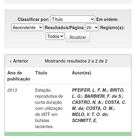
Classificar por:
Em ordem:
Resultados/Página
Registro(s):
< Anterior
Mostrando resultados 2 a 2 de 2
Ano de
Título
Autor(es)
publicação
2013
Estação
PFEIFER, L. F. M.
;
BRITO,
reprodutiva de
L. G.
;
BARBIERI, F. da S.
;
curta duração
CASTRO, N. A.
;
COSTA, C.
com utilização
M. da
;
COSTA, O. M.
;
de IATF em
MELO, V. T. O. de
;
búfalas
SCHMITT, E.
lactantes.