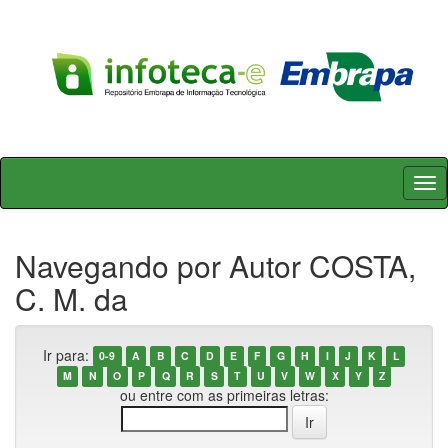
Skip
navigation
Navegando por Autor COSTA,
C. M. da
Ir para:
0-9
A
B
C
D
E
F
G
H
I
J
K
L
M
N
O
P
Q
R
S
T
U
V
W
X
Y
Z
ou entre com as primeiras letras: