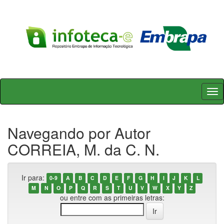
Skip
navigation
Navegando por Autor
CORREIA, M. da C. N.
Ir para:
0-9
A
B
C
D
E
F
G
H
I
J
K
L
M
N
O
P
Q
R
S
T
U
V
W
X
Y
Z
ou entre com as primeiras letras: