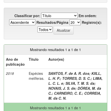
Classificar por:
Em ordem:
Resultados/Página
Registro(s):
Mostrando resultados 1 a 1 de 1
Ano de
Título
Autor(es)
publicação
2018
Espécies
SANTOS, F. de A. R. dos
;
KIILL,
melíferas.
L. H. P.
;
TORRES, D. S. C.
;
LIMA,
L. C. L. e
;
SILVA, T. M. S. da
;
NOVAIS, J. S. de
;
DÓREA, M. da
C.
;
CARNEIRO, C. E.
;
CORREIA,
M. da C. N.
Mostrando resultados 1 a 1 de 1