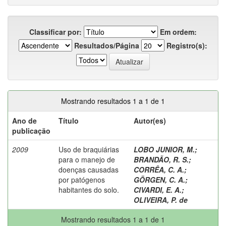
Classificar por:
Em ordem:
Resultados/Página
Registro(s):
Mostrando resultados 1 a 1 de 1
Ano de
Título
Autor(es)
publicação
2009
Uso de braquiárias
LOBO JUNIOR, M.
;
para o manejo de
BRANDÃO, R. S.
;
doenças causadas
CORRÊA, C. A.
;
por patógenos
GÖRGEN, C. A.
;
habitantes do solo.
CIVARDI, E. A.
;
OLIVEIRA, P. de
Mostrando resultados 1 a 1 de 1