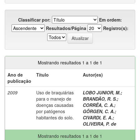
Classificar por:
Em ordem:
Resultados/Página
Registro(s):
Mostrando resultados 1 a 1 de 1
Ano de
Título
Autor(es)
publicação
2009
Uso de braquiárias
LOBO JUNIOR, M.
;
para o manejo de
BRANDÃO, R. S.
;
doenças causadas
CORRÊA, C. A.
;
por patógenos
GÖRGEN, C. A.
;
habitantes do solo.
CIVARDI, E. A.
;
OLIVEIRA, P. de
Mostrando resultados 1 a 1 de 1