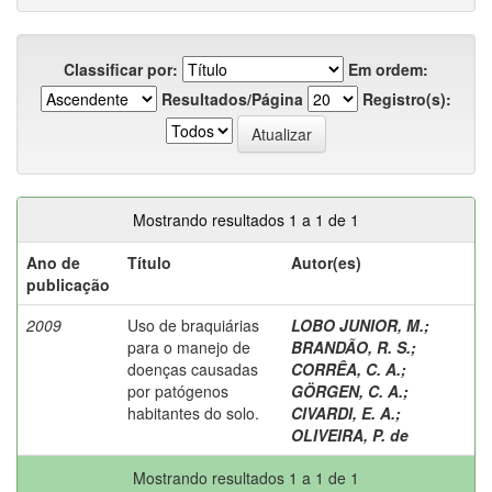
Classificar por:
Em ordem:
Resultados/Página
Registro(s):
Mostrando resultados 1 a 1 de 1
Ano de
Título
Autor(es)
publicação
2009
Uso de braquiárias
LOBO JUNIOR, M.
;
para o manejo de
BRANDÃO, R. S.
;
doenças causadas
CORRÊA, C. A.
;
por patógenos
GÖRGEN, C. A.
;
habitantes do solo.
CIVARDI, E. A.
;
OLIVEIRA, P. de
Mostrando resultados 1 a 1 de 1