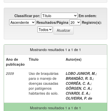
Classificar por:
Em ordem:
Resultados/Página
Registro(s):
Mostrando resultados 1 a 1 de 1
Ano de
Título
Autor(es)
publicação
2009
Uso de braquiárias
LOBO JUNIOR, M.
;
para o manejo de
BRANDÃO, R. S.
;
doenças causadas
CORRÊA, C. A.
;
por patógenos
GÖRGEN, C. A.
;
habitantes do solo.
CIVARDI, E. A.
;
OLIVEIRA, P. de
Mostrando resultados 1 a 1 de 1