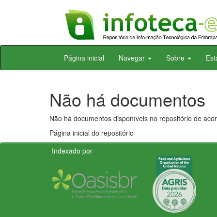
Skip
Página inicial
Navegar
Sobre
Est
navigation
Não há documentos
Não há documentos disponíveis no repositório de acor
Página inicial do repositório
Indexado por