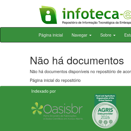
Skip
Página inicial
Navegar
Sobre
Est
navigation
Não há documentos
Não há documentos disponíveis no repositório de acor
Página inicial do repositório
Indexado por