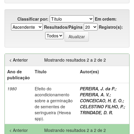
Classificar por:
Em ordem:
Resultados/Página
Registro(s):
< Anterior
Mostrando resultados 2 a 2 de 2
Ano de
Título
Autor(es)
publicação
1980
Efeito do
PEREIRA, J. da P.
;
acondicionamento
PEREIRA, A. V.
;
sobre a germinação
CONCEICAO, H. E. O.
;
de sementes de
CELESTINO FILHO, P.
;
seringueira (Hevea
TRINDADE, D. R.
spp).
< Anterior
Mostrando resultados 2 a 2 de 2