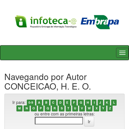
Skip
navigation
Navegando por Autor
CONCEICAO, H. E. O.
Ir para:
0-9
A
B
C
D
E
F
G
H
I
J
K
L
M
N
O
P
Q
R
S
T
U
V
W
X
Y
Z
ou entre com as primeiras letras: