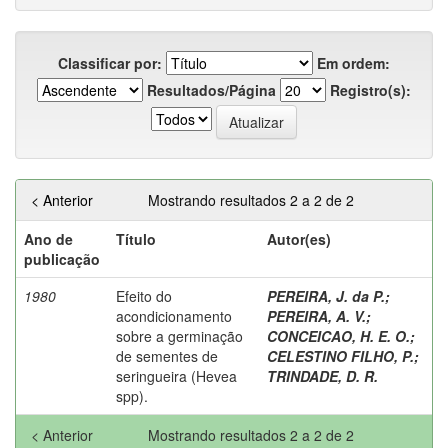
Classificar por:
Em ordem:
Resultados/Página
Registro(s):
< Anterior
Mostrando resultados 2 a 2 de 2
Ano de
Título
Autor(es)
publicação
1980
Efeito do
PEREIRA, J. da P.
;
acondicionamento
PEREIRA, A. V.
;
sobre a germinação
CONCEICAO, H. E. O.
;
de sementes de
CELESTINO FILHO, P.
;
seringueira (Hevea
TRINDADE, D. R.
spp).
< Anterior
Mostrando resultados 2 a 2 de 2