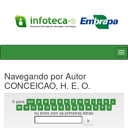
Skip
navigation
Navegando por Autor
CONCEICAO, H. E. O.
Ir para:
0-9
A
B
C
D
E
F
G
H
I
J
K
L
M
N
O
P
Q
R
S
T
U
V
W
X
Y
Z
ou entre com as primeiras letras: