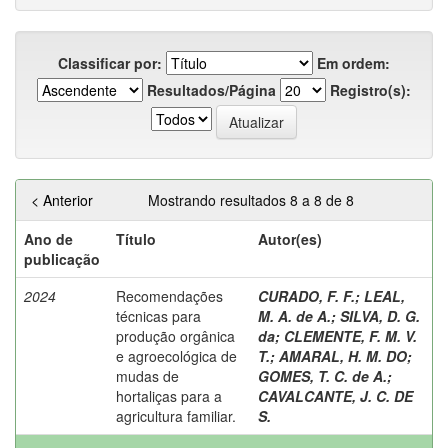
Classificar por:
Em ordem:
Resultados/Página
Registro(s):
< Anterior
Mostrando resultados 8 a 8 de 8
Ano de
Título
Autor(es)
publicação
2024
Recomendações
CURADO, F. F.
;
LEAL,
técnicas para
M. A. de A.
;
SILVA, D. G.
produção orgânica
da
;
CLEMENTE, F. M. V.
e agroecológica de
T.
;
AMARAL, H. M. DO
;
mudas de
GOMES, T. C. de A.
;
hortaliças para a
CAVALCANTE, J. C. DE
agricultura familiar.
S.