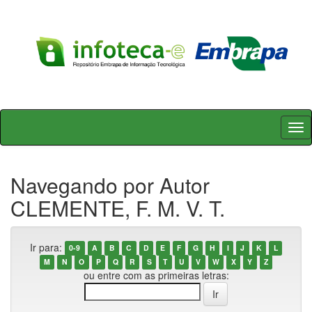
Skip
navigation
Navegando por Autor
CLEMENTE, F. M. V. T.
Ir para:
0-9
A
B
C
D
E
F
G
H
I
J
K
L
M
N
O
P
Q
R
S
T
U
V
W
X
Y
Z
ou entre com as primeiras letras: