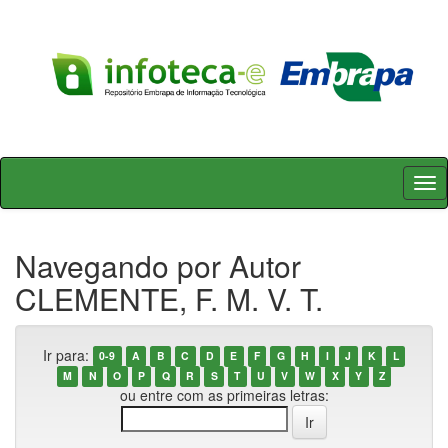
Skip
navigation
Navegando por Autor
CLEMENTE, F. M. V. T.
Ir para:
0-9
A
B
C
D
E
F
G
H
I
J
K
L
M
N
O
P
Q
R
S
T
U
V
W
X
Y
Z
ou entre com as primeiras letras: