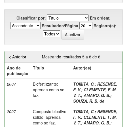
Classificar por:
Em ordem:
Resultados/Página
Registro(s):
< Anterior
Mostrando resultados 5 a 8 de 8
Ano de
Título
Autor(es)
publicação
2007
Biofertilizante:
TOMITA, C.
;
RESENDE,
aprenda como se
F. V.
;
CLEMENTE, F. M.
faz.
V. T.
;
AMARO, G. B.
;
SOUZA, R. B. de
2007
Composto bioativo
TOMITA, C.
;
RESENDE,
sólido: aprenda
F. V.
;
CLEMENTE, F. M.
como se faz.
V. T.
;
AMARO, G. B.
;