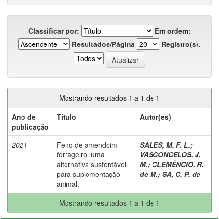
Classificar por:
Em ordem:
Resultados/Página
Registro(s):
Mostrando resultados 1 a 1 de 1
Ano de
Título
Autor(es)
publicação
2021
Feno de amendoim
SALES, M. F. L.
;
forrageiro: uma
VASCONCELOS, J.
alternativa sustentável
M.
;
CLEMÊNCIO, R.
para suplementação
de M.
;
SA, C. P. de
animal.
Mostrando resultados 1 a 1 de 1