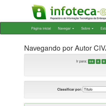
Skip
Página inicial
Navegar
Sobre
Est
navigation
Navegando por Autor CIV
Ir para:
0-9
A
B
Classificar por: