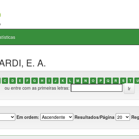
atísticas
ARDI, E. A.
C
D
E
F
G
H
I
J
K
L
M
N
O
P
Q
R
S
T
U
ou entre com as primeiras letras:
Em ordem:
Resultados/Página
Reg