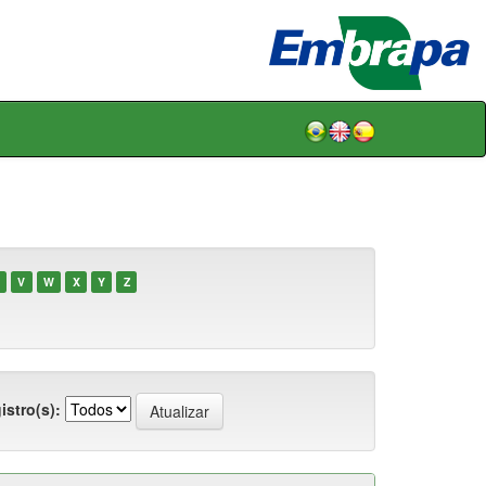
V
W
X
Y
Z
istro(s):