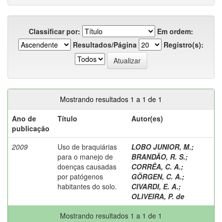
Classificar por:
Em ordem:
Resultados/Página
Registro(s):
Mostrando resultados 1 a 1 de 1
Ano de
Título
Autor(es)
publicação
2009
Uso de braquiárias
LOBO JUNIOR, M.
;
para o manejo de
BRANDÃO, R. S.
;
doenças causadas
CORRÊA, C. A.
;
por patógenos
GÖRGEN, C. A.
;
habitantes do solo.
CIVARDI, E. A.
;
OLIVEIRA, P. de
Mostrando resultados 1 a 1 de 1