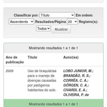
Classificar por:
Em ordem:
Resultados/Página
Registro(s):
Mostrando resultados 1 a 1 de 1
Ano de
Título
Autor(es)
publicação
2009
Uso de braquiárias
LOBO JUNIOR, M.
;
para o manejo de
BRANDÃO, R. S.
;
doenças causadas
CORRÊA, C. A.
;
por patógenos
GÖRGEN, C. A.
;
habitantes do solo.
CIVARDI, E. A.
;
OLIVEIRA, P. de
Mostrando resultados 1 a 1 de 1