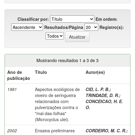
Classificar por:
Em ordem:
Resultados/Página
Registro(s):
Mostrando resultados 1 a 3 de 3
Ano de
Título
Autor(es)
publicação
1981
Aspectos ecológicos de
CID, L. P. B.
;
viveiro de seringueira
TRINDADE, D. R.
;
relacionados com
CONCEICAO, H. E.
pulverizações contra o
O.
"mal-das-folhas"
(Microcyclus ulei).
2002
Ensaios preliminares
CORDEIRO, M. C. R.
;