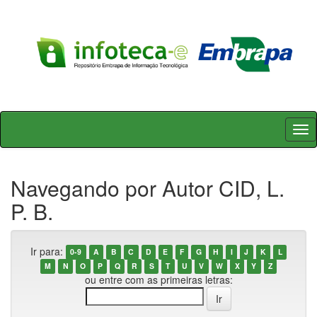
Skip
navigation
Navegando por Autor CID, L.
P. B.
Ir para:
0-9
A
B
C
D
E
F
G
H
I
J
K
L
M
N
O
P
Q
R
S
T
U
V
W
X
Y
Z
ou entre com as primeiras letras: