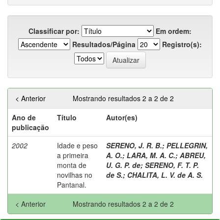
Classificar por:
Em ordem:
Resultados/Página
Registro(s):
< Anterior
Mostrando resultados 2 a 2 de 2
Ano de
Título
Autor(es)
publicação
2002
Idade e peso
SERENO, J. R. B.
;
PELLEGRIN,
a primeira
A. O.
;
LARA, M. A. C.
;
ABREU,
monta de
U. G. P. de
;
SERENO, F. T. P.
novilhas no
de S.
;
CHALITA, L. V. de A. S.
Pantanal.
< Anterior
Mostrando resultados 2 a 2 de 2