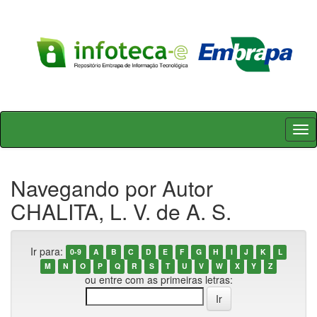
Skip
navigation
Navegando por Autor
CHALITA, L. V. de A. S.
Ir para:
0-9
A
B
C
D
E
F
G
H
I
J
K
L
M
N
O
P
Q
R
S
T
U
V
W
X
Y
Z
ou entre com as primeiras letras: