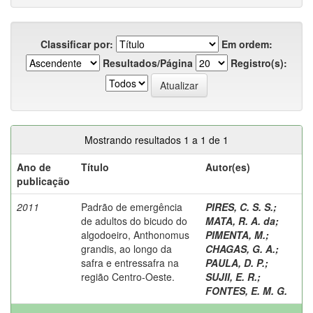
Classificar por:
Em ordem:
Resultados/Página
Registro(s):
Mostrando resultados 1 a 1 de 1
Ano de
Título
Autor(es)
publicação
2011
Padrão de emergência
PIRES, C. S. S.
;
de adultos do bicudo do
MATA, R. A. da
;
algodoeiro, Anthonomus
PIMENTA, M.
;
grandis, ao longo da
CHAGAS, G. A.
;
safra e entressafra na
PAULA, D. P.
;
região Centro-Oeste.
SUJII, E. R.
;
FONTES, E. M. G.