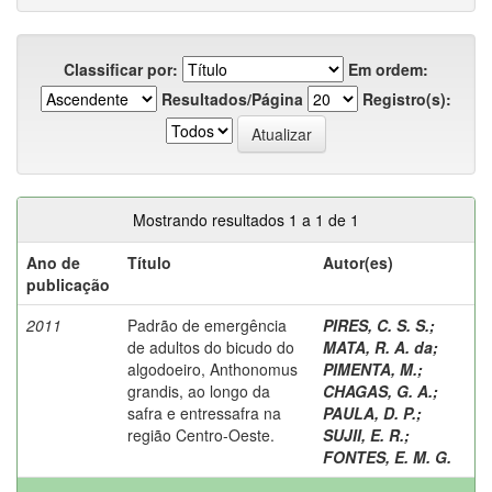
Classificar por:
Em ordem:
Resultados/Página
Registro(s):
Mostrando resultados 1 a 1 de 1
Ano de
Título
Autor(es)
publicação
2011
Padrão de emergência
PIRES, C. S. S.
;
de adultos do bicudo do
MATA, R. A. da
;
algodoeiro, Anthonomus
PIMENTA, M.
;
grandis, ao longo da
CHAGAS, G. A.
;
safra e entressafra na
PAULA, D. P.
;
região Centro-Oeste.
SUJII, E. R.
;
FONTES, E. M. G.