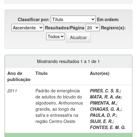
Classificar por:
Em ordem:
Resultados/Página
Registro(s):
Mostrando resultados 1 a 1 de 1
Ano de
Título
Autor(es)
publicação
2011
Padrão de emergência
PIRES, C. S. S.
;
de adultos do bicudo do
MATA, R. A. da
;
algodoeiro, Anthonomus
PIMENTA, M.
;
grandis, ao longo da
CHAGAS, G. A.
;
safra e entressafra na
PAULA, D. P.
;
região Centro-Oeste.
SUJII, E. R.
;
FONTES, E. M. G.