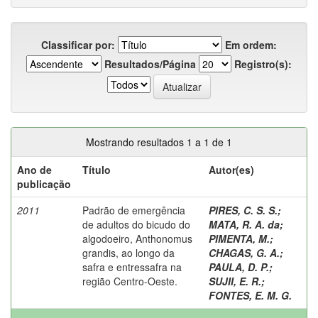
Classificar por:
Em ordem:
Resultados/Página
Registro(s):
Mostrando resultados 1 a 1 de 1
Ano de
Título
Autor(es)
publicação
2011
Padrão de emergência
PIRES, C. S. S.
;
de adultos do bicudo do
MATA, R. A. da
;
algodoeiro, Anthonomus
PIMENTA, M.
;
grandis, ao longo da
CHAGAS, G. A.
;
safra e entressafra na
PAULA, D. P.
;
região Centro-Oeste.
SUJII, E. R.
;
FONTES, E. M. G.