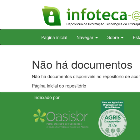
Skip
Página inicial
Navegar
Sobre
Est
navigation
Não há documentos
Não há documentos disponíveis no repositório de acor
Página inicial do repositório
Indexado por